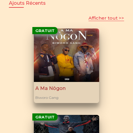
Ajouts Récents
Afficher tout >>
GRATUIT
A Ma Nôgon
Biworo Gang
GRATUIT