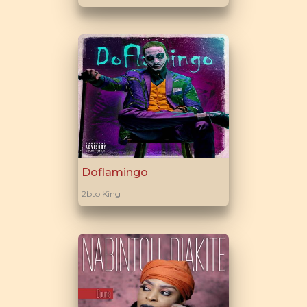
Doflamingo
2bto King