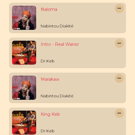
Naloma
Nabintou Diakité
Intro - Real Warior
Dr Keb
Marakaw
Nabintou Diakité
King Keb
Dr Keb