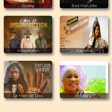
Reality
Bad Man Killa
Insurrection
Kanawa
La Main de Dieu
Maloya