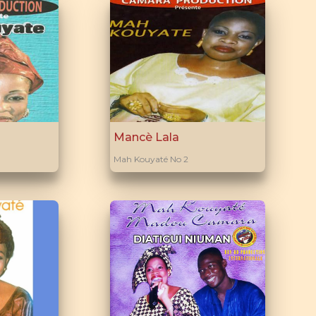
Mancè Lala
Mah Kouyaté No 2