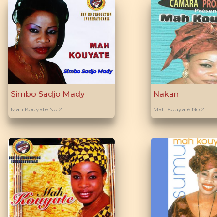
Simbo Sadjo Mady
Nakan
Mah Kouyaté No 2
Mah Kouyaté No 2