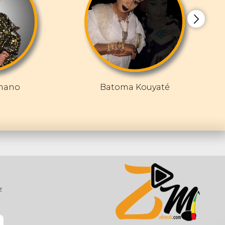
mano
Batoma Kouyaté
z