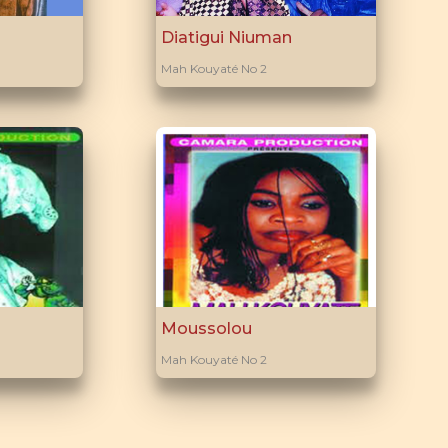
Diatigui Niuman
Mah Kouyaté No 2
Moussolou
Mah Kouyaté No 2