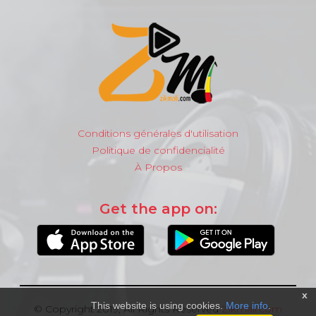
Conditions générales d'utilisation
Politique de confidencialité
À Propos
Get the app on:
x
This website is using cookies.
More info
.
© Copyright 2019, All Rights Reserved
Zikmali.com