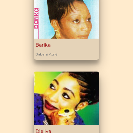
Barika
Babani Koné
Djeliya