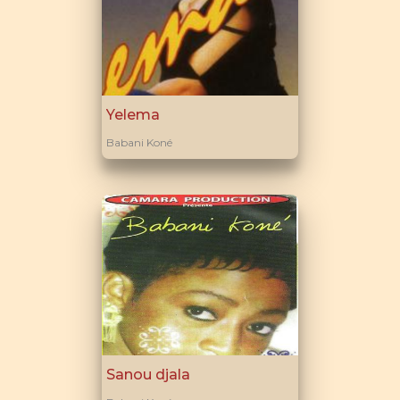
Yelema
Babani Koné
Sanou djala