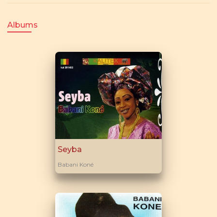
Albums
Seyba
Babani Koné