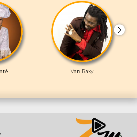
até
Van Baxy
z