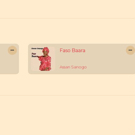
Faso Baara
Assan Sanogo