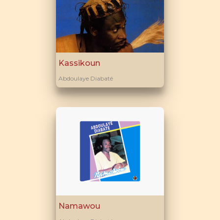
Kassikoun
Abdoulaye Diabaté
Namawou