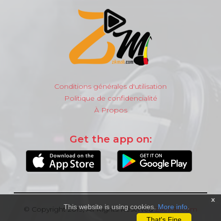
Conditions générales d'utilisation
Politique de confidencialité
À Propos
Get the app on:
x
This website is using cookies.
More info
.
© Copyright 2019, All Rights Reserved
Zikmali.com
That's Fine