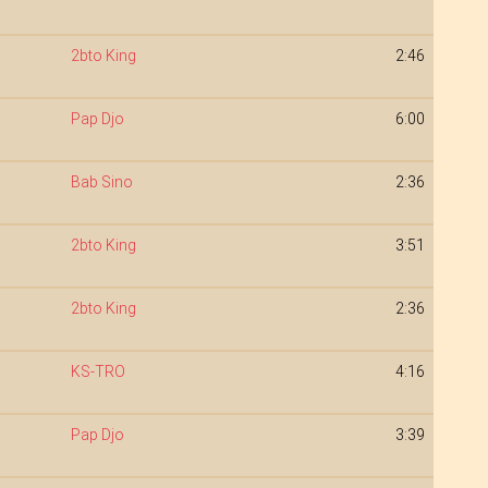
2bto King
2:46
Pap Djo
6:00
Bab Sino
2:36
2bto King
3:51
2bto King
2:36
KS-TRO
4:16
Pap Djo
3:39