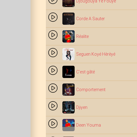
Djougouya Ye Fouye
Corde A Sauter
Réalite
Seguen Koyé Hèrèyé
C'est gâté
Comportement
Djiyen
Deen Youma