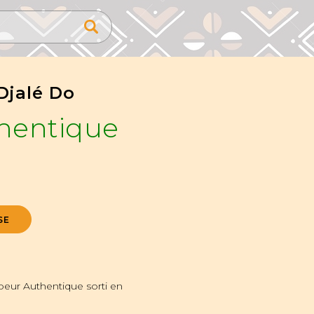
Djalé Do
hentique
SE
peur Authentique sorti en