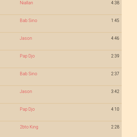
Niallan
4:38
Bab Sino
1:45
Jason
4:46
Pap Djo
2:39
Bab Sino
2:37
Jason
3:42
Pap Djo
4:10
2bto King
2:28