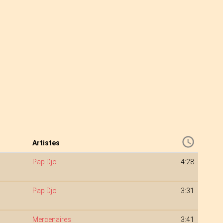
Artistes
Pap Djo
4:28
Pap Djo
3:31
Mercenaires
3:41