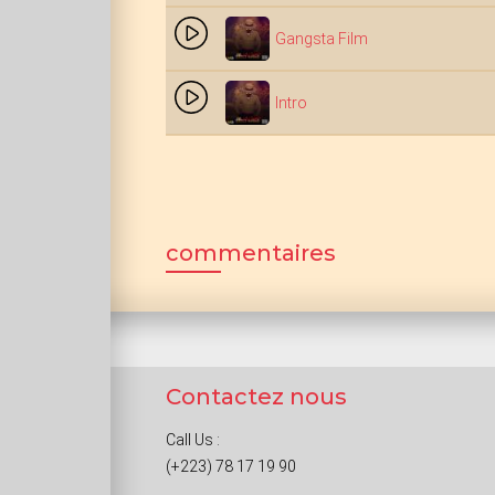
Gangsta Film
Intro
commentaires
Contactez nous
Call Us :
(+223) 78 17 19 90