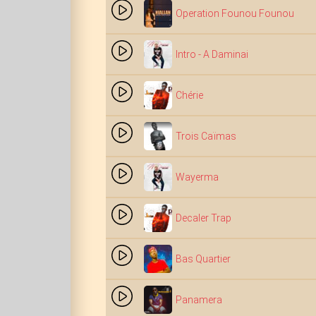
Operation Founou Founou
Intro - A Daminai
Chérie
Trois Caïmas
Wayerma
Decaler Trap
Bas Quartier
Panamera