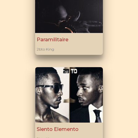
Paramilitaire
2bto King
Siento Elemento