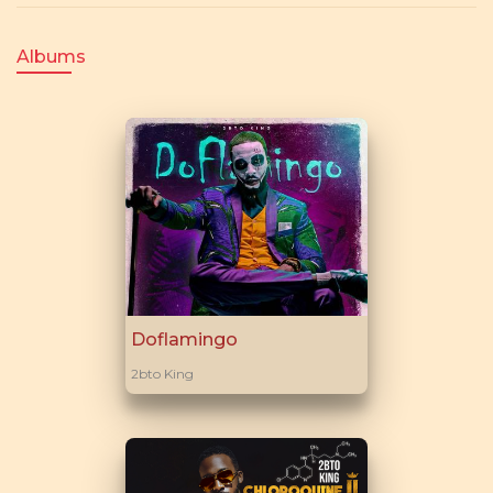
Albums
Doflamingo
2bto King