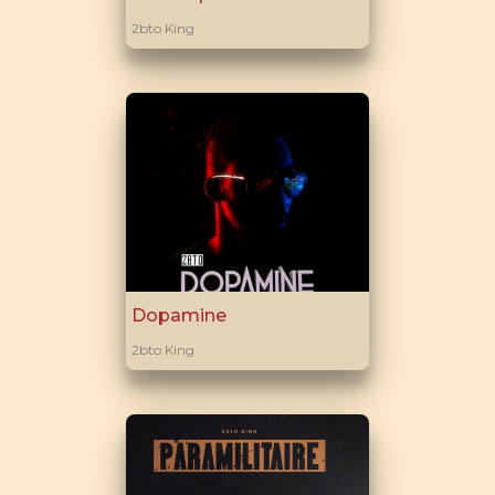
2bto King
Dopamine
2bto King