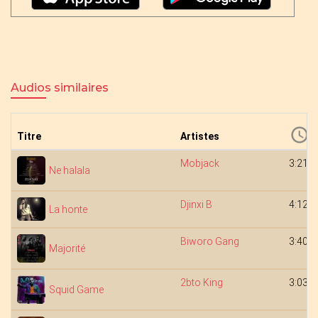
Audios similaires
Titre
Artistes
Mobjack
3:21
Ne halala
Djinxi B
4:12
La honte
Biworo Gang
3:40
Majorité
2bto King
3:03
Squid Game