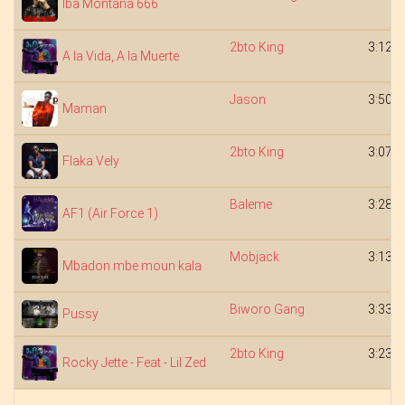
Iba Montana 666
2bto King
3:12
A la Vida, A la Muerte
Jason
3:50
Maman
2bto King
3:07
Flaka Vely
Baleme
3:28
AF1 (Air Force 1)
Mobjack
3:13
Mbadon mbe moun kala
Biworo Gang
3:33
Pussy
2bto King
3:23
Rocky Jette - Feat - Lil Zed