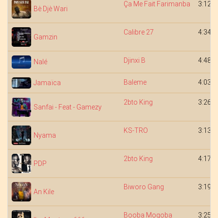
Ça Me Fait Farimanba
3:12
Bè Djè Wari
Calibre 27
4:34
Gamzin
Djinxi B
4:48
Nalé
Baleme
4:03
Jamaïca
2bto King
3:26
Sanfai - Feat - Gamezy
KS-TRO
3:13
Nyama
2bto King
4:17
PDP
Biworo Gang
3:19
An Kile
Booba Mogoba
3:25