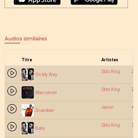
Audios similaires
Titre
Artistes
2bto King
3:
On My Way
2bto King
2:
Maccaroni
Jason
4:
Scandale
2bto King
3:
Baby