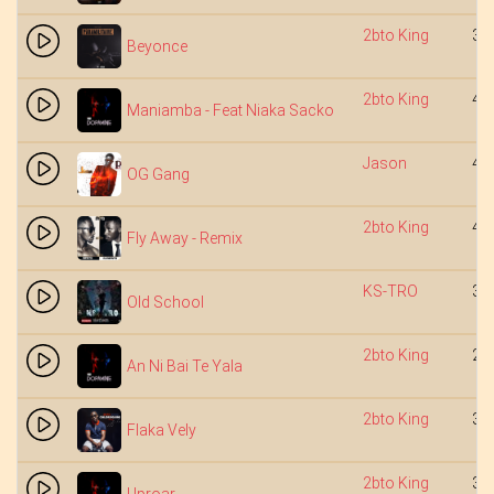
2bto King
3:
Beyonce
2bto King
4:
Maniamba - Feat Niaka Sacko
Jason
4:
OG Gang
2bto King
4:
Fly Away - Remix
KS-TRO
3:
Old School
2bto King
2:
An Ni Bai Te Yala
2bto King
3:
Flaka Vely
2bto King
3: