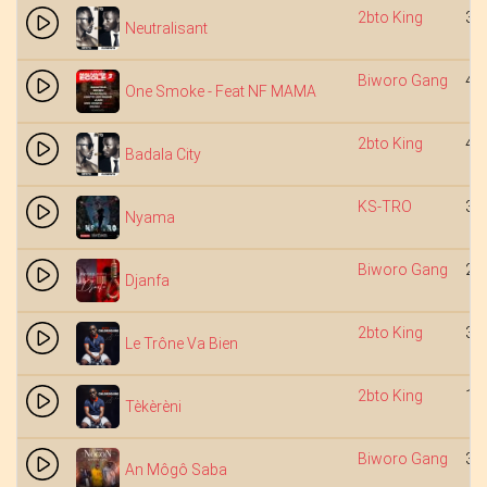
2bto King
3:
Neutralisant
Biworo Gang
4:
One Smoke - Feat NF MAMA
2bto King
4:
Badala City
KS-TRO
3:
Nyama
Biworo Gang
2:
Djanfa
2bto King
3:
Le Trône Va Bien
2bto King
1:
Tèkèrèni
Biworo Gang
3:
An Môgô Saba