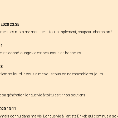
/2020 23:35
nchement les mots me manquent, tout simplement, chapeau champion !!
41
 dieu te donné lounge vie est beaucoup de bonheurs
38
ellement lourd je vous aime vous tous on ne ensemble toujours
e sa génération longue vie à toi tu as tjr nos soutiens
020 13:11
 jamais connu dans ma vie. Longue vie à l'artiste Dr.keb qui continue à soig