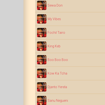
Sewa Don
My Vibes
Fochil Tairo
King Keb
Boo Boo Boo
Kow Ka Tcha
Djanto Yerela
Sanu Negueni