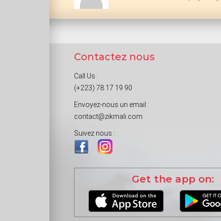
Contactez nous
Call Us :
(+223) 78 17 19 90
Envoyez-nous un email :
contact@zikmali.com
Suivez nous :
Get the app on: