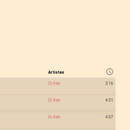
Artistes
Dr Keb
3:16
Dr Keb
4:01
Dr Keb
4:07