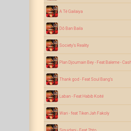
A Té Gailaiya
Dô Ban Baila
Society's Reality
Plan Djoumain Bey - Feat Baleme - Cas
Thank god - Feat Soul Bang's
Laban - Feat Habib Koité
Wari - feat Tiken Jah Fakoly
Siguidani - Feat 2bto