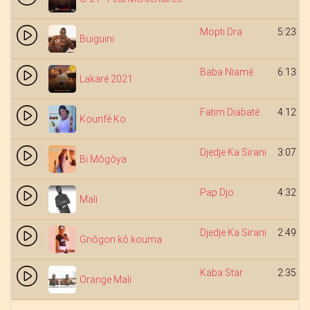
Mopti Dra
5:23
Buiguini
Baba Niamè
6:13
Lakaré 2021
Fatim Diabaté
4:12
Kounfè Ko
Djedje Ka Sirani
3:07
Bi Môgôya
Pap Djo
4:32
Mali
Djedje Ka Sirani
2:49
Gnôgon kô kouma
Kaba Star
2:35
Orange Mali