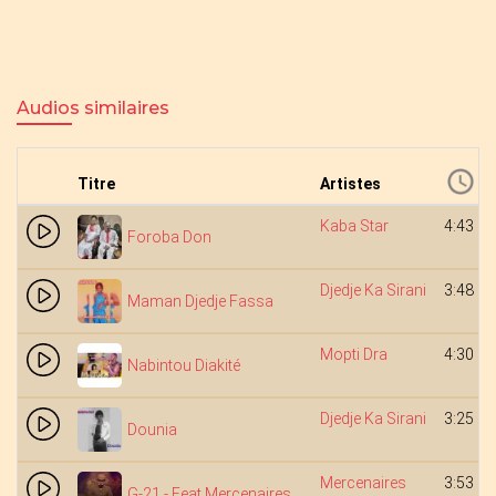
Audios similaires
Titre
Artistes
Kaba Star
4:43
Foroba Don
Djedje Ka Sirani
3:48
Maman Djedje Fassa
Mopti Dra
4:30
Nabintou Diakité
Djedje Ka Sirani
3:25
Dounia
Mercenaires
3:53
G-21 - Feat Mercenaires