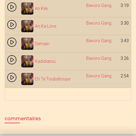
Biworo Gang
3:19
An Kile
Biworo Gang
3:30
An Ka Love
Biworo Gang
3:43
Demain
Biworo Gang
3:26
Kadidiatou
Biworo Gang
2:54
Eh Te Toubabouye
commentaires