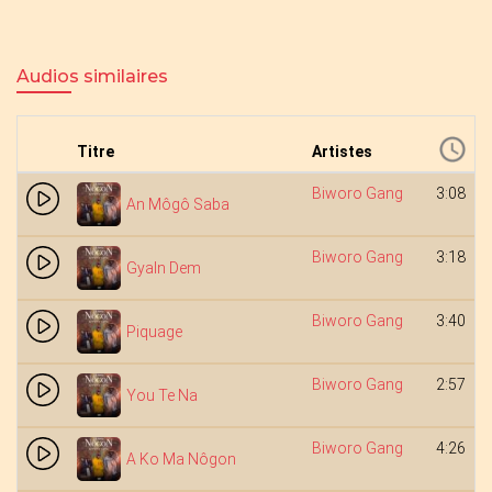
Audios similaires
Titre
Artistes
Biworo Gang
3:08
An Môgô Saba
Biworo Gang
3:18
Gyaln Dem
Biworo Gang
3:40
Piquage
Biworo Gang
2:57
You Te Na
Biworo Gang
4:26
A Ko Ma Nôgon